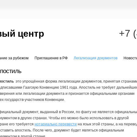
+7 
вый центр
ание за рубежом
Приглашение в РФ
Легализация документов
Новост
постиль
постиль
это упрощённая форма легализации документов, принятая странам
дписавшими Гаагскую Конвенцию 1961 года. Апостиль не требует дальнейше
аверения или легализации документа и признается официальными органами
ех государств-участников Конвенции.
ициальный документ, выданный в России, по факту не является официальн
кументом в других странах. Чтобы его можно было использовать в другой
ране его требуется
нотариально перевести
на язык этой страны, а на перево
ставить апостиль. После чего, документ будет являться официальным
кументом в другой стране.