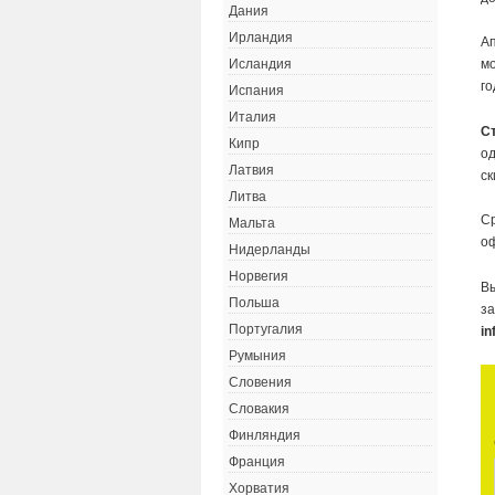
Дания
Ирландия
Ап
мо
Исландия
го
Испания
Италия
С
Кипр
од
Латвия
ск
Литва
Ср
Мальта
о
Нидерланды
Норвегия
Вы
Польша
за
Португалия
in
Румыния
Словения
Словакия
Финляндия
Франция
Хорватия