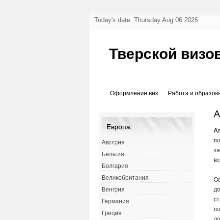
Today's date: Thursday Aug 06 2026
Тверской визо
Оформление виз
Работа и образов
А
Европа:
А
по
Австрия
з
Бельгия
вс
Болгария
Великобритания
Оф
до
Венгрия
ст
Германия
по
Греция
до