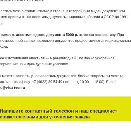
остиль можно ставить только в стране, в которой был выдан документ. Мы
жем принимать на апостиль документы выданные в России и СССР до 1991
да.
тоимость апостиля одного документа 5000 р. включая госпошлину.
При
новременной заявке нескольких документов предоставляется индивидуальн
идка.
ок изготовления апостиля — 6 рабочих дней. Возможно ускоренное
формление на индивидуальных условиях.
 можете заказать у нас апостиль документов. Любые вопросы вы можете
дать по телефону: +7 (4822) 39 54 49 ( пн — пт, 10:00 — 18:00). E-mail:
fo@visa-tver.ru
Напишите контактный телефон и наш специалист
свяжется с вами для уточнения заказа