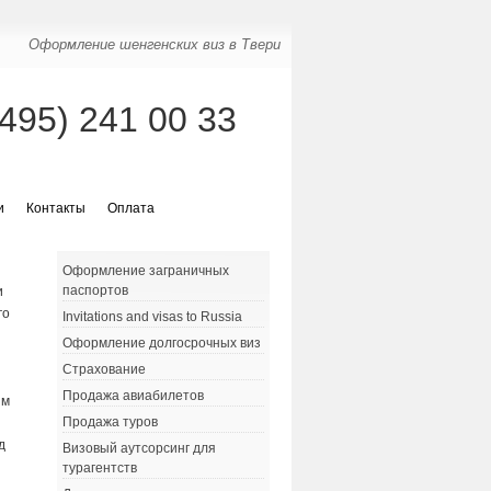
Оформление шенгенских виз в Твери
(495) 241 00 33
и
Контакты
Оплата
Оформление заграничных
паспортов
и
го
Invitations and visas to Russia
Оформление долгосрочных виз
Страхование
Продажа авиабилетов
ым
Продажа туров
д
Визовый аутсорсинг для
турагентств