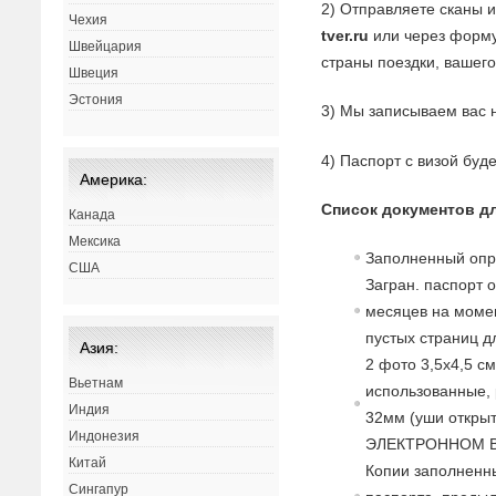
2) Отправляете сканы 
Чехия
tver.ru
или через форму 
Швейцария
страны поездки, вашего
Швеция
Эстония
3) Мы записываем вас 
4) Паспорт с визой буд
Америка:
Список документов д
Канада
Мексика
Заполненный опр
США
Загран. паспорт 
месяцев на момен
пустых страниц д
Азия:
2 фото 3,5х4,5 с
Вьетнам
использованные, 
Индия
32мм (уши открыт
Индонезия
ЭЛЕКТРОННОМ В
Китай
Копии заполненны
Сингапур