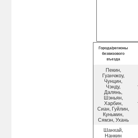
Города/регионы
безвизового
въезда
Пекин,
Гуанчжоу,
Чунцин,
Чэнду,
Далянь,
Шэньян,
Харбин,
Сиан, Гуйлин,
Куньмин,
Сямэн, Ухань
Шанхай,
Нанкин