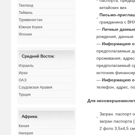
паспорта, преды
Таиланд
китайских виз.
Тайвань
Письмо-пригла
Туркменистан
гражданина с ВН
Южная Корея
—
Личные данные
Япония
рождения, данные п
—
Информацию о 
предполагаемые да
Средний Восток:
проживания, адрес,
предполагаемый с
Израиль
источник финансиро
Иран
—
Информацию о
ОАЭ
телефон, адрес, п
Саудовская Аравия
Турция
Для несовершеннолет
Загран. паспорт 
Африка:
загран паспорта 
Кения
2 фото 3,5х4,5 с
Нигерия