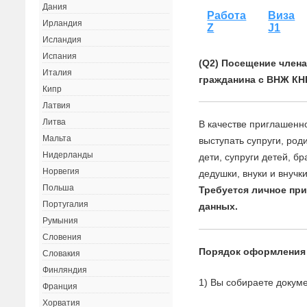
Дания
Работа
Виза
Ирландия
Z
J1
Исландия
Испания
(Q2) Посещение член
Италия
гражданина с ВНЖ КНР
Кипр
Латвия
Литва
В качестве приглашенн
Мальта
выступать супруги, род
Нидерланды
дети, супруги детей, бр
Норвегия
дедушки, внуки и внучки
Польша
Требуется личное пр
Португалия
данных.
Румыния
Словения
Порядок оформления
Словакия
Финляндия
1) Вы собираете докуме
Франция
Хорватия