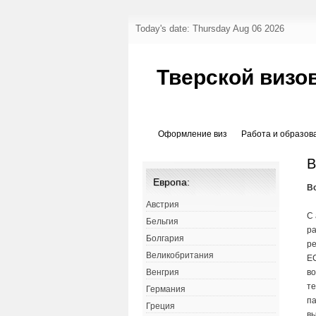
Today's date: Thursday Aug 06 2026
Тверской визо
Оформление виз
Работа и образов
В
Европа:
В
Австрия
С 
Бельгия
р
Болгария
р
Великобритания
Е
во
Венгрия
т
Германия
п
Греция
в