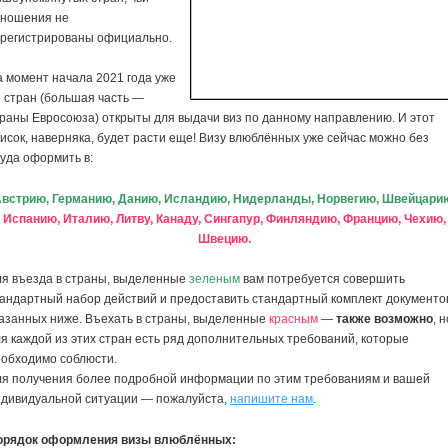
тношения не
арегистрированы официально.
 момент начала 2021 года уже
 стран (большая часть —
раны Евросоюза) открыты для выдачи виз по данному направлению. И этот
исок, наверняка, будет расти еще! Визу влюблённых уже сейчас можно без
уда оформить в:
встрию, Германию, Данию, Исландию, Нидерланды, Норвегию, Швейцари
Испанию, Италию, Литву, Канаду, Сингапур, Финляндию, Францию, Чехию,
Швецию.
ля въезда в страны, выделенные
зеленым
вам потребуется совершить
андартный набор действий и предоставить стандартный комплект документо
азанных ниже. Въехать в страны, выделенные
красным
—
также возможно
, 
я каждой из этих стран есть ряд дополнительных требований, которые
еобходимо соблюсти.
ля получения более подробной информации по этим требованиям и вашей
ндивидуальной ситуации — пожалуйста,
напишите нам
.
орядок оформления визы влюблённых: