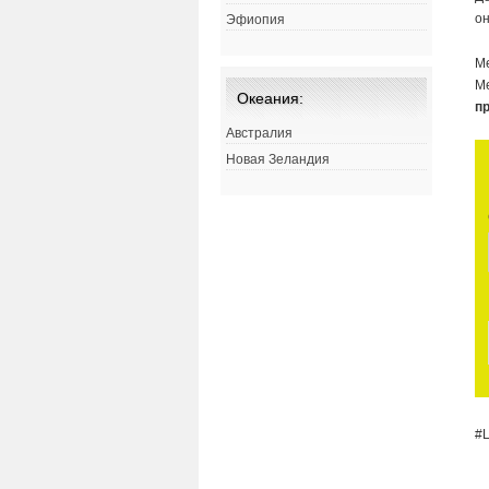
он
Эфиопия
М
Ме
Океания:
п
Австралия
Новая Зеландия
#L