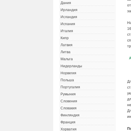
Дания
о
Ирландия
з
Исландия
На
Испания
16
Италия
ст
Кипр
сп
Латвия
тр
Литва
А
Мальта
Нидерланды
Норвегия
Польша
Д
Португалия
ст
ук
Румыния
дл
Словения
н
Словакия
Д
Финляндия
и
Франция
П
Хорватия