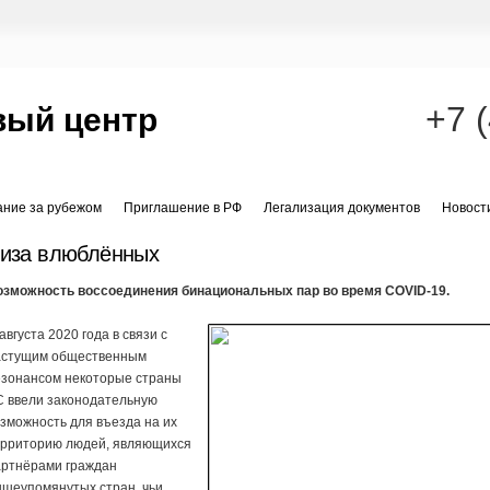
+7 
вый центр
ание за рубежом
Приглашение в РФ
Легализация документов
Новост
иза влюблённых
озможность воссоединения бинациональных пар во время COVID-19.
августа 2020 года в связи с
астущим общественным
езонансом некоторые страны
С ввели законодательную
зможность для въезда на их
ерриторию людей, являющихся
артнёрами граждан
ышеупомянутых стран, чьи