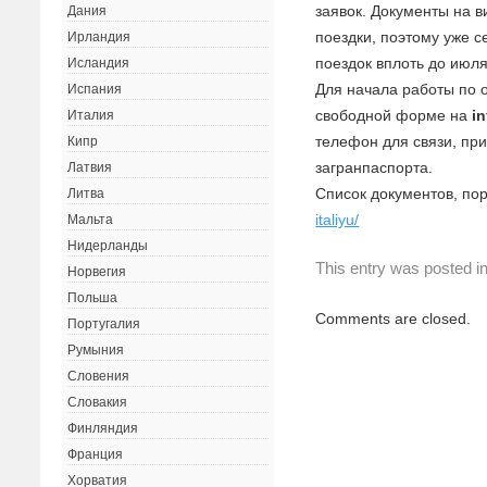
заявок. Документы на в
Дания
поездки, поэтому уже 
Ирландия
поездок вплоть до июля
Исландия
Для начала работы по 
Испания
свободной форме на
i
Италия
телефон для связи, пр
Кипр
загранпаспорта.
Латвия
Список документов, по
Литва
italiyu/
Мальта
Нидерланды
This entry was posted i
Норвегия
Польша
Comments are closed.
Португалия
Румыния
Словения
Словакия
Финляндия
Франция
Хорватия